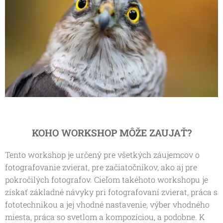
KOHO WORKSHOP MÔŽE ZAUJAŤ?
Tento workshop je určený pre všetkých záujemcov o
fotografovanie zvierat, pre začiatočníkov, ako aj pre
pokročilých fotografov. Cieľom takéhoto workshopu je
získať základné návyky pri fotografovaní zvierat, práca s
fototechnikou a jej vhodné nastavenie, výber vhodného
miesta, práca so svetlom a kompozíciou, a podobne. K