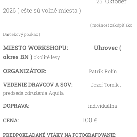
25. Október
2026 ( ešte sú voľné miesta )
( možnosť zakúpiť ako
Darčekový poukaz )
MIESTO WORKSHOPU: Uhrovec (
okres BN )
okolité lesy
ORGANIZÁTOR:
Patrik Rolín
VEDENIE DRAVCOV A SOV:
Jozef Tomík ,
predseda združenia Aquila
DOPRAVA:
individuálna
100
€
CENA:
PREDPOKLADANÉ VTÁKY NA FOTOGRAFOVANIE: