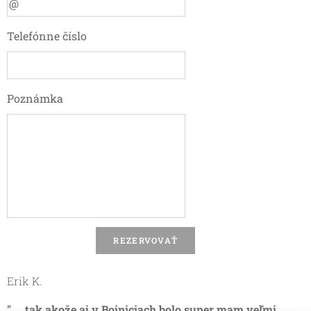
Telefónne číslo
Poznámka
REZERVOVAŤ
Erik K.
" ... tak akože aj v Bojniciach bolo super mam veľmi