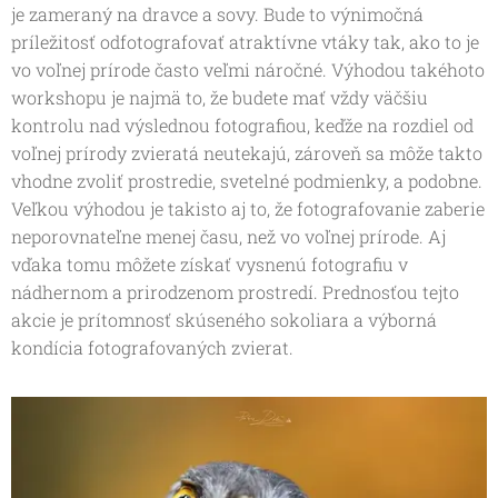
je zameraný na dravce a sovy. Bude to výnimočná
príležitosť odfotografovať atraktívne vtáky tak, ako to je
vo voľnej prírode často veľmi náročné. Výhodou takéhoto
workshopu je najmä to, že budete mať vždy väčšiu
kontrolu nad výslednou fotografiou, keďže na rozdiel od
voľnej prírody zvieratá neutekajú, zároveň sa môže takto
vhodne zvoliť prostredie, svetelné podmienky, a podobne.
Veľkou výhodou je takisto aj to, že fotografovanie zaberie
neporovnateľne menej času, než vo voľnej prírode. Aj
vďaka tomu môžete získať vysnenú fotografiu v
nádhernom a prirodzenom prostredí. Prednosťou tejto
akcie je prítomnosť skúseného sokoliara a výborná
kondícia fotografovaných zvierat.