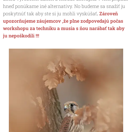
hneď ponúkame iné alternatívy. No budeme sa snažiť ju
poskytnúť tak aby ste si ju mohli vyskúšať
.
Zároveň
upozorňujeme záujemcov ,že plne zodpovedajú počas
workshopu za techniku a musia s ňou narábať tak aby
ju nepoškodili !!!