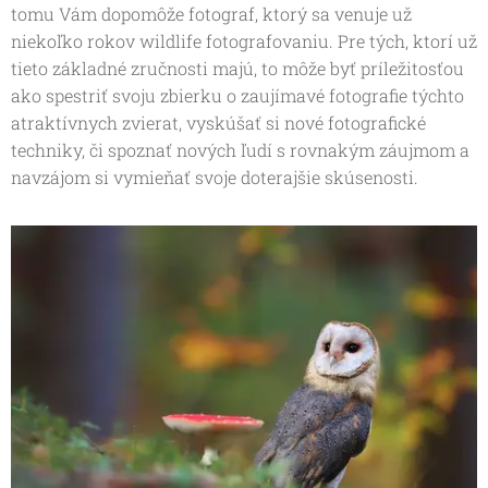
tomu Vám dopomôže fotograf, ktorý sa venuje už
niekoľko rokov wildlife fotografovaniu. Pre tých, ktorí už
tieto základné zručnosti majú, to môže byť príležitosťou
ako spestriť svoju zbierku o zaujímavé fotografie týchto
atraktívnych zvierat, vyskúšať si nové fotografické
techniky, či spoznať nových ľudí s rovnakým záujmom a
navzájom si vymieňať svoje doterajšie skúsenosti.