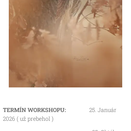
TERMÍN WORKSHOPU:
25. Január
2026 ( už prebehol )