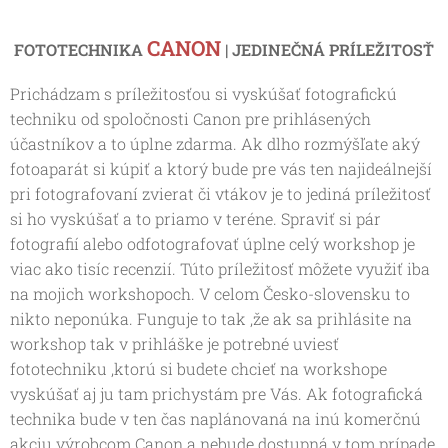
CANON
FOTOTECHNIKA
| JEDINEČNÁ PRÍLEŽITOSŤ
Prichádzam s príležitosťou si vyskúšať fotografickú
techniku od spoločnosti Canon pre prihlásených
účastníkov a to úplne zdarma. Ak dlho rozmýšľate aký
fotoaparát si kúpiť a ktorý bude pre vás ten najideálnejší
pri fotografovaní zvierat či vtákov je to jediná príležitosť
si ho vyskúšať a to priamo v teréne. Spraviť si pár
fotografií alebo odfotografovať úplne celý workshop je
viac ako tisíc recenzií. Túto príležitosť môžete využiť iba
na mojich workshopoch. V celom Česko-slovensku to
nikto neponúka. Funguje to tak ,že ak sa prihlásite na
workshop tak v prihláške je potrebné uviesť
fototechniku ,ktorú si budete chcieť na workshope
vyskúšať aj ju tam prichystám pre Vás. Ak fotografická
technika bude v ten čas naplánovaná na inú komerčnú
akciu výrobcom Canon a nebude dostupná v tom prípade