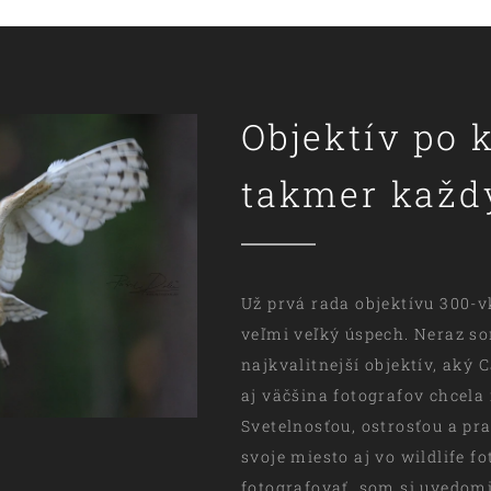
Objektív po 
takmer každý
Už prvá rada objektívu 300-v
veľmi veľký úspech. Neraz so
najkvalitnejší objektív, aký
aj väčšina fotografov chcela 
Svetelnosťou, ostrosťou a pra
svoje miesto aj vo wildlife f
fotografovať, som si uvedomi