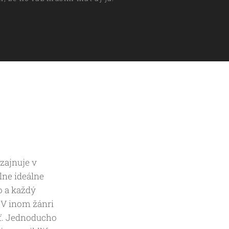
zajnuje v
plne ideálne
o a každý
 V inom žánri
šiť. Jednoducho