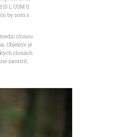
 IS L USM II
 čo by som s
l medzi clonou
a. Objektív je
ízkych clonách
ne zaostriť,