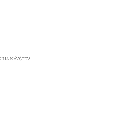
NIHA NÁVŠTEV
I