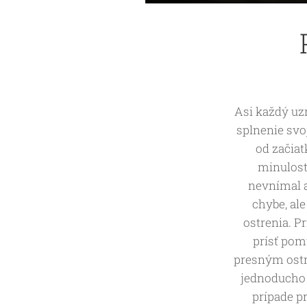
Asi každý uzn
splnenie svo
od začia
minulosti
nevnímal a
chybe, ale
ostrenia. P
prísť pom
presným ostr
jednoducho 
prípade pr