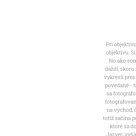
Pri objektí
objektívu. S
No ako som 
daždi, skoro
vykreslí pre
povedané - t
sa fotograf
fotografovan
na východ, č
totiž začína 
ktoré sa do
Jazvec vyšie