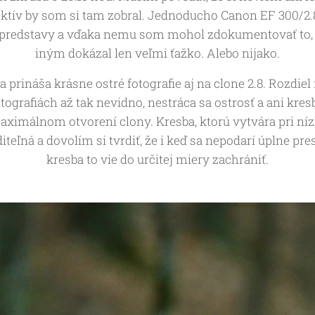
ektív by som si tam zobral. Jednoducho Canon EF 300/2.8
 predstavy a vďaka nemu som mohol zdokumentovať to,
iným dokázal len veľmi ťažko. Alebo nijako.
 prináša krásne ostré fotografie aj na clone 2.8. Rozdie
fotografiách až tak nevidno, nestráca sa ostrosť a ani kresb
maximálnom otvorení clony. Kresba, ktorú vytvára pri n
iteľná a dovolím si tvrdiť, že i keď sa nepodarí úplne pres
kresba to vie do určitej miery zachrániť.