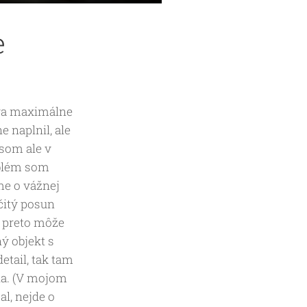
e
káva maximálne
 naplnil, ale
som ale v
roblém som
me o vážnej
čitý posun
a preto môže
ý objekt s
tail, tak tam
ia. (V mojom
l, nejde o