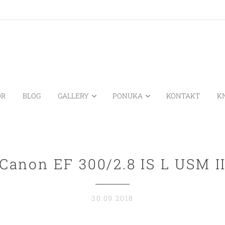
OR
BLOG
GALLERY
PONUKA
KONTAKT
K
Canon EF 300/2.8 IS L USM I
30.09.2018