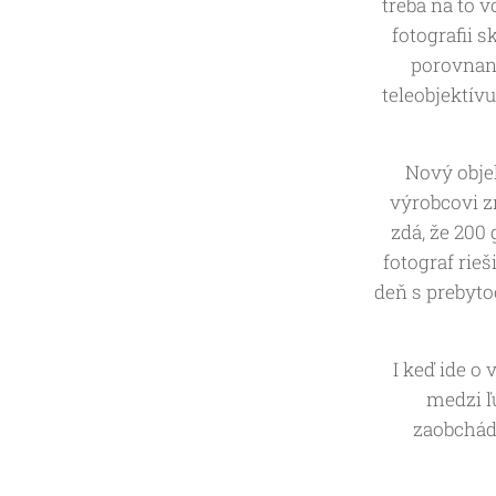
treba na to v
fotografii 
porovnaní
teleobjektív
Nový objek
výrobcovi z
zdá, že 200 
fotograf rie
deň s prebyto
I keď ide o
medzi ľ
zaobchád