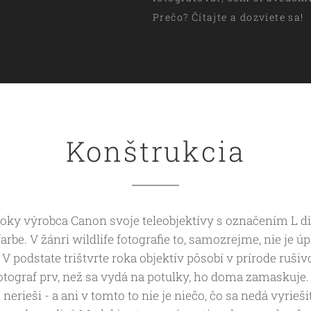
Prečo? Čítajte a dozviete sa!
Konštrukcia
roky výrobca Canon svoje teleobjektívy s označením L di
farbe. V žánri wildlife fotografie to, samozrejme, nie je ú
. V podstate trištvrte roka objektív pôsobí v prírode rušiv
tograf prv, než sa vydá na potulky, ho doma zamaskuje.
o nerieši - a ani v tomto to nie je niečo, čo sa nedá vyrie