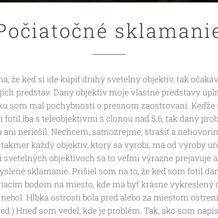
Počiatočné sklamani
á, že keď si ide kúpiť drahý svetelný objektív, tak oča
jich predstáv. Daný objektív moje vlastné predstavy úplne
tku som mal pochybnosti o presnom zaostrovaní. Keďže 
 fotil iba s teleobjektívmi s clonou nad 5.6, tak daný p
 ani neriešil. Nechcem, samozrejme, strašiť a nehovorí
 takmer každý objektív, ktorý sa vyrobí, má od výroby ur
ri svetelných objektívoch sa to veľmi výrazne prejavuje 
yslené sklamanie. Prišiel som na to, že keď som fotil dan
iacim bodom na miesto, kde má byť krásne vykreslený de
nebol. Hĺbka ostrosti bola pred alebo za miestom ostren
ed.) Hneď som vedel, kde je problém. Tak, ako som napísa