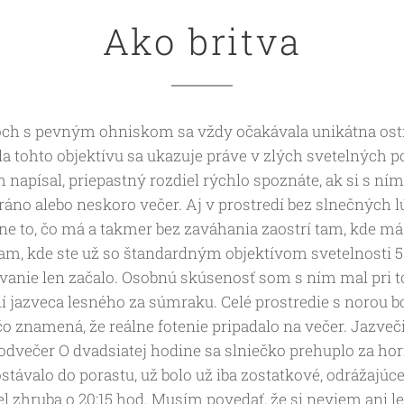
Ako britva
voch s pevným ohniskom sa vždy očakávala unikátna ostr
ila tohto objektívu sa ukazuje práve v zlých svetelných
napísal, priepastný rozdiel rýchlo spoznáte, ak si s ním 
 ráno alebo neskoro večer. Aj v prostredí bez slnečných l
sne to, čo má a takmer bez zaváhania zaostrí tam, kde m
am, kde ste už so štandardným objektívom svetelnosti 5.6
ovanie len začalo. Osobnú skúsenosť som s ním mal pri
í jazveca lesného za súmraku. Celé prostredie s norou b
o znamená, že reálne fotenie pripadalo na večer. Jazveči
podvečer O dvadsiatej hodine sa slniečko prehuplo za hori
stávalo do porastu, už bolo už iba zostatkové, odrážajúc
l zhruba o 20:15 hod. Musím povedať, že si neviem ani le