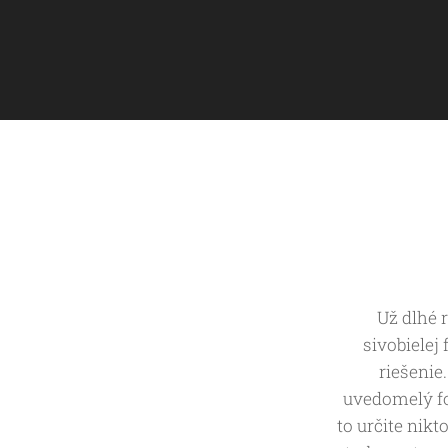
Už dlhé 
sivobielej 
riešenie
uvedomelý fo
to určite nikt