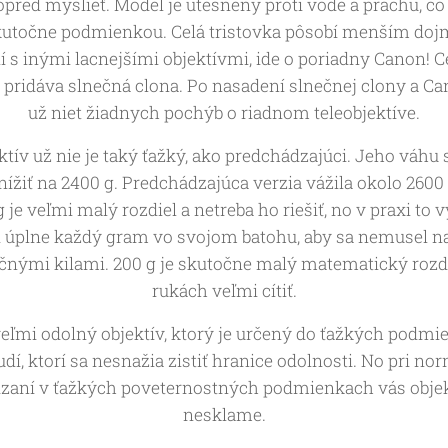
opred myslieť. Model je utesnený proti vode a prachu, čo 
skutočne podmienkou. Celá tristovka pôsobí menším doj
 s inými lacnejšími objektívmi, ide o poriadny Canon! 
u pridáva slnečná clona. Po nasadení slnečnej clony a C
už niet žiadnych pochýb o riadnom teleobjektíve.
tív už nie je taký ťažký, ako predchádzajúci. Jeho váhu 
nížiť na 2400 g. Predchádzajúca verzia vážila okolo 2600
g je veľmi malý rozdiel a netreba ho riešiť, no v praxi to v
ši úplne každý gram vo svojom batohu, aby sa nemusel n
čnými kilami. 200 g je skutočne malý matematický rozdie
rukách veľmi cítiť.
 veľmi odolný objektív, ktorý je určený do ťažkých podmi
udí, ktorí sa nesnažia zistiť hranice odolnosti. No pri n
zaní v ťažkých poveternostných podmienkach vás objekt
nesklame.