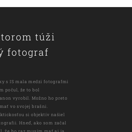
ktorom túži
 fotograf
ky s IS mala medzi fotografmi
m počul, že to bol
 Canon vyrobil. Možno ho preto
mať vo svojej brašni.
ktickosťou si objektív našiel
otografii. Hneď, ako som začal
l, že ho raz musím mať aj ja.