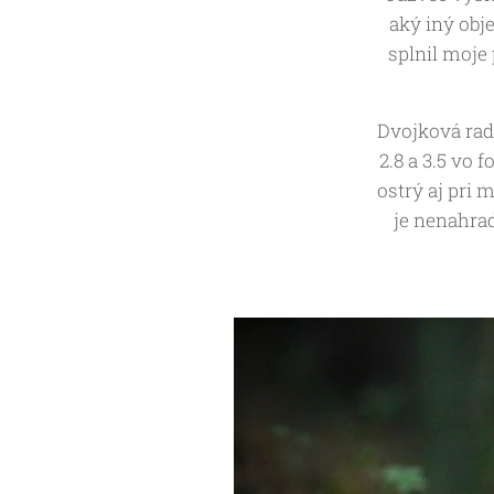
aký iný obj
splnil moje
Dvojková rada
2.8 a 3.5 vo 
ostrý aj pri 
je nenahrad