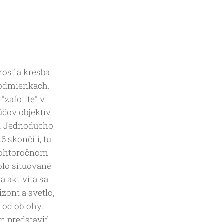
osť a kresba
 podmienkach.
"zafotíte" v
účov objektív
á. Jednoducho
 skončili, tu
 tohtoročnom
olo situované
a aktivita sa
zont a svetlo,
e od oblohy.
n predstaviť,