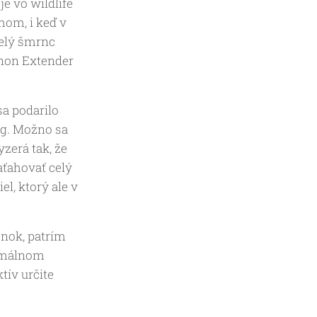
je vo wildlife
mom, i keď v
Celý šmrnc
anon Extender
sa podarilo
 g. Možno sa
yzerá tak, že
aťahovať celý
l, ktorý ale v
enok, patrím
ormálnom
ív určite